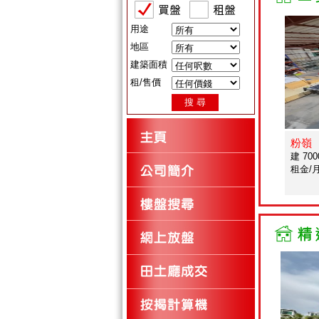
用途
地區
建築面積
租/售價
粉嶺
建 7000
租金/月 