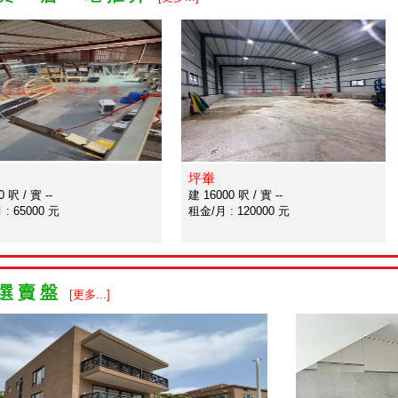
坪輋
 呎 / 實 --
建 16000 呎 / 實 --
: 65000 元
租金/月 : 120000 元
[更多...]